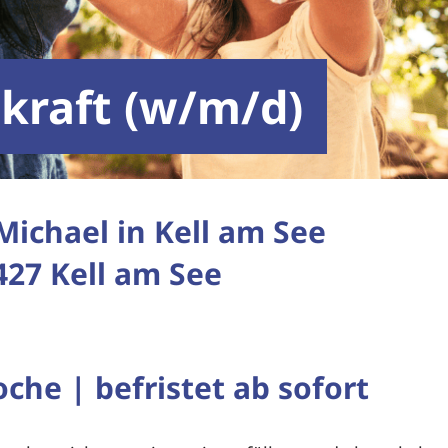
kraft (w/m/d)
 Michael in Kell am See
4427 Kell am See
oche | befristet ab sofort