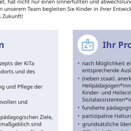
t, hat nicht nur einen sinnerfüllten und abwechslung
 in unserem Team begleiten Sie Kinder in ihrer Entwi
 Zukunft!
n
Ihr Pro
epts der KiTa
nach Möglichkeit e
entsprechende Aus
ndorts und des
(neben staatl. aner
Heilpädagogen*inne
ng und Pflege der
Kinder- und Heiler
Sozialassistenten*i
evollen und
fundierte pädagogi
partizipative Haltun
ädagogischen Ziele,
h maßgeblich sind
grundsätzliche Ide