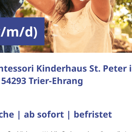
w/m/d)
tessori Kinderhaus St. Peter 
54293 Trier-Ehrang
che | ab sofort | befristet