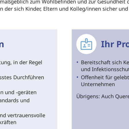
e maßgeblich zum Wohlbefinden und zur Gesundheit der
n der sich Kinder, Eltern und Kolleg/innen sicher 
n
Ihr Pro
tung, in der Regel
Bereitschaft sich K
und Infektionsschu
sstes Durchführen
Offenheit für gelebt
Unternehmen
n und -geräten
Übrigens: Auch Quere
andards und
nd vertrauensvolle
kräften